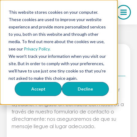
Saltar
al
This website stores cookies on your computer.
contenido
These cookies are used to improve your website
experience and provide more personalized services
to you, both on this website and through other
media. To find out more about the cookies we use,
see our
Privacy Policy.
We won't track your information when you visit our
ESTAMOS AQUÍ PARA APOYARTE
site. But in order to comply with your preferences,
Contáctenos
we'll have to use just one tiny cookie so that you're
not asked to make this choice again.
Si tiene alguna pregunta sobre recetas,
Accept
Decline
medicamentos compuestos o cómo trabajar
con nuestro equipo, estamos listos para
ayudarle. Póngase en contacto con nosotros a
través de nuestro formulario de contacto o
directamente: nos aseguraremos de que su
mensaje llegue al lugar adecuado.