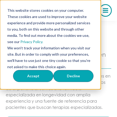
Saltar
al
This website stores cookies on your computer.
contenido
These cookies are used to improve your website
experience and provide more personalized services
to you, both on this website and through other
media. To find out more about the cookies we use,
Proveedores
see our
Privacy Policy.
We won't track your information when you visit our
Soluciones compuestas para uso en
site. But in order to comply with your preferences,
pacientes y consultorios
we'll have to use just one tiny cookie so that you're
not asked to make this choice again.
En Olympia Pharmacy, somos líderes nacionales en
Accept
Decline
medicamentos compuestos con más de 25 años
de experiencia. Somos una farmacia
especializada en longevidad con amplia
experiencia y una fuente de referencia para
pacientes que buscan terapias especializadas.