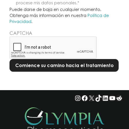
darse
procese mis datos personales
.*
de
Puede darse de baja en cualquier momento.
baja
Obtenga más información en nuestra
Política de
Privacidad
.
en
cualquier
CAPTCHA
momento.
Obtenga
más
información
en
nuestra
Política
de
Privacidad.
*
Instagram
Facebook
X
TikTok
LinkedIn
YouTu
Red