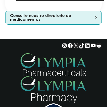
nuestra
Política
de
Consulte nuestro directorio de
Privacidad.
*
medicamentos
Instagram
Facebook
X
TikTok
LinkedIn
YouTu
Red