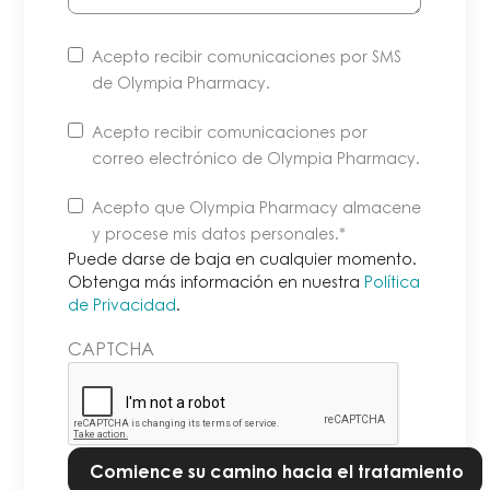
Acepto recibir comunicaciones por SMS
de Olympia Pharmacy.
Acepto recibir comunicaciones por
correo electrónico de Olympia Pharmacy.
Puede
Acepto que Olympia Pharmacy almacene
darse
y procese mis datos personales
.*
de
Puede darse de baja en cualquier momento.
baja
Obtenga más información en nuestra
Política
de Privacidad
.
en
cualquier
CAPTCHA
momento.
Obtenga
más
información
en