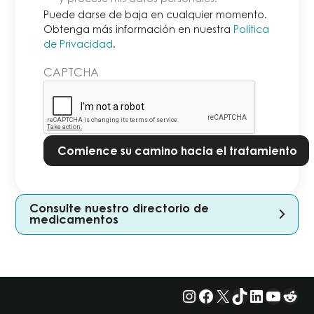
de
Puede darse de baja en cualquier momento.
baja
Obtenga más información en nuestra
Política
de Privacidad
.
en
cualquier
CAPTCHA
momento.
Obtenga
más
información
en
nuestra
Política
de
Consulte nuestro directorio de
Privacidad.
*
medicamentos
Instagram
Facebook
X
TikTok
LinkedIn
YouTu
Red