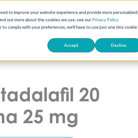
407-673-22
used to improve your website experience and provide more personalized
Dónde
find out more about the cookies we use, see our
Privacy Policy.
ón
Centro de
Sobre
Realizamos
r to comply with your preferences, we'll have to use just one tiny cookie
 TriMix
Conocimiento
Nosotros
Envíos
Accept
Decline
tadalafil 20
na 25 mg