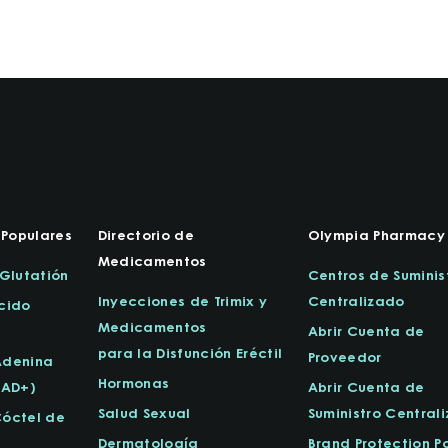
Populares
Directorio de
Olympia Pharmacy
Medicamentos
-Glutatión
Centros de Suminis
Inyecciones de Trimix y
Centralizado
cido
Medicamentos
Abrir Cuenta de
para la Disfunción Eréctil
Proveedor
Adenina
Hormonas
NAD+)
Abrir Cuenta de
Salud Sexual
Suministro Central
Cóctel de
Dermatología
Brand Protection Po