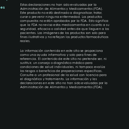
Estas declaraciones no han sido evaluadas por la
tes
Administración de Alimentos y Medicamentos (FDA).
Este producto no está destinado a diagnosticar, tratar,
curar o prevenir ninguna enfermedad. Los productos
compuestos no están aprobados por la FDA. Esto significa
que la FDA no revisa estos medicamentos en cuanto a su
seguridad, eficacia o calidad antes de que lleguen a los
pacientes. Las imágenes de los productos son solo para
fines ilustrativos y no reflejan los productos farmacéuticos
reales.
La información contenida en este sitio se proporciona
como una ayuda informativa y solo para fines de
referencia. El contenido de este sitio no pretende ser, ni
sustituir, un consejo o diagnóstico médico para
condiciones de salud individuales, ni tampoco evalúa
los riesgos o beneficios de preparaciones específicas.
Consulte a un profesional de la salud con licencia para
el diagnóstico y tratamiento. La información y las
declaraciones en este sitio no han sido evaluadas por la
Administración de Alimentos y Medicamentos (FDA).