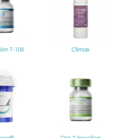
ión T-105
Climax
denafil
QM-2 Injection