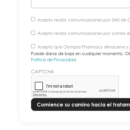
Acepto recibir comunicaciones por SMS de 
Acepto recibir comunicaciones por correo 
Puede
Acepto que Olympia Pharmacy almacene y p
darse
Puede darse de baja en cualquier momento. O
de
Política de Privacidad
.
baja
CAPTCHA
en
cualquier
momento.
Obtenga
más
información
en
nuestra