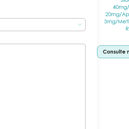
40mg/T
20mg/Ap
3mg/Meth
R
Consulte 