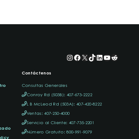
Instagram
Facebook
X
TikTok
LinkedIn
YouTube
Reddit
Contáctenos
tro
Consultas Generales
Conroy Rd (503B): 407-673-2222
L B McLeod Rd (503A): 407-420-8222
Ventas: 407-250-4000
Servicio al Cliente: 407-735-2201
izado
Número Gratuito: 800-991-9079
licy