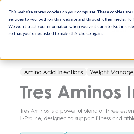
Saltar
al
This website stores cookies on your computer. These cookies are 
contenido
services to you, both on this website and through other media. To 
Todos los
Disfunci
We won't track your information when you visit our site. But in orde
Productos
Eréctil y
so that you're not asked to make this choice again.
Amino Acid Injections
Weight Manag
Tres Aminos I
Tres Aminos is a powerful blend of three essen
L-Proline, designed to support fitness and at