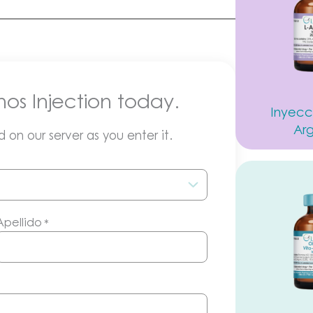
nos Injection today.
Inyecc
Arg
 on our server as you enter it.
Apellido
*