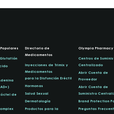
Populares
Directorio de
Olympia Pharmacy
Medicamentos
-Glutatión
Centros de Suminis
Inyecciones de Trimix y
Centralizado
cido
Medicamentos
Abrir Cuenta de
para la Disfunción Eréctil
Proveedor
Adenina
Hormonas
NAD+)
Abrir Cuenta de
Salud Sexual
Suministro Central
Cóctel de
Dermatología
Brand Protection Po
Complex
Productos para la
Preguntas Frecuen