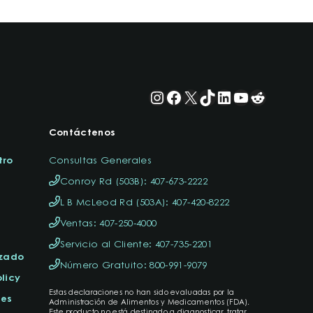
Instagram
Facebook
X
TikTok
LinkedIn
YouTube
Reddit
Contáctenos
tro
Consultas Generales
Conroy Rd (503B): 407-673-2222
L B McLeod Rd (503A): 407-420-8222
Ventas: 407-250-4000
Servicio al Cliente: 407-735-2201
izado
Número Gratuito: 800-991-9079
licy
Estas declaraciones no han sido evaluadas por la
tes
Administración de Alimentos y Medicamentos (FDA).
Este producto no está destinado a diagnosticar, tratar,