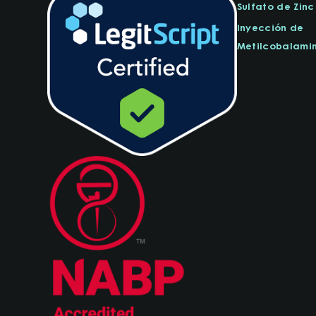
Sulfato de Zinc
Inyección de
Metilcobalamin