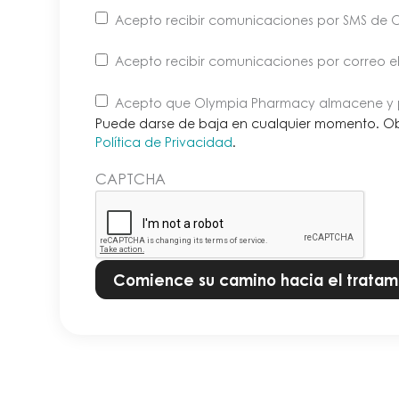
Acepto recibir comunicaciones por SMS de 
Acepto recibir comunicaciones por correo 
Puede
Acepto que Olympia Pharmacy almacene y p
darse
Puede darse de baja en cualquier momento. O
de
Política de Privacidad
.
baja
CAPTCHA
en
cualquier
momento.
Obtenga
más
información
en
nuestra
Política
de