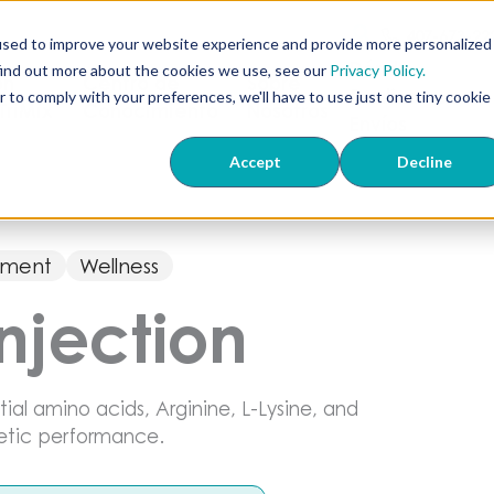
407-673-22
used to improve your website experience and provide more personalized
Dónde
find out more about the cookies we use, see our
Privacy Policy.
ón
Centro de
Sobre
Realizamos
r to comply with your preferences, we'll have to use just one tiny cookie
 TriMix
Conocimiento
Nosotros
Envíos
Accept
Decline
ement
Wellness
njection
tial amino acids, Arginine, L-Lysine, and
hletic performance.