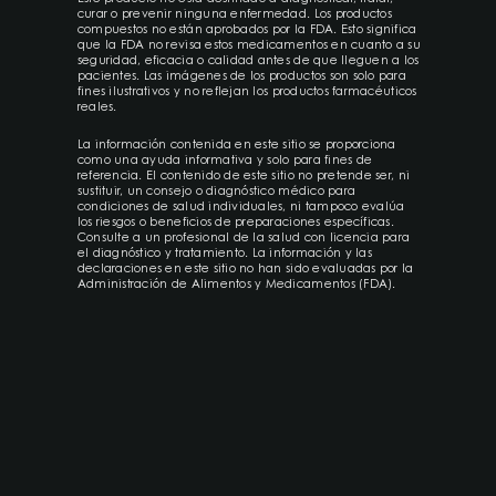
curar o prevenir ninguna enfermedad. Los productos
compuestos no están aprobados por la FDA. Esto significa
que la FDA no revisa estos medicamentos en cuanto a su
seguridad, eficacia o calidad antes de que lleguen a los
pacientes. Las imágenes de los productos son solo para
fines ilustrativos y no reflejan los productos farmacéuticos
reales.
La información contenida en este sitio se proporciona
como una ayuda informativa y solo para fines de
referencia. El contenido de este sitio no pretende ser, ni
sustituir, un consejo o diagnóstico médico para
condiciones de salud individuales, ni tampoco evalúa
los riesgos o beneficios de preparaciones específicas.
Consulte a un profesional de la salud con licencia para
el diagnóstico y tratamiento. La información y las
declaraciones en este sitio no han sido evaluadas por la
Administración de Alimentos y Medicamentos (FDA).