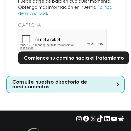
de
Puede darse de baja en cualquier momento.
baja
Obtenga más información en nuestra
Política
de Privacidad
.
en
cualquier
CAPTCHA
momento.
Obtenga
más
información
en
nuestra
Política
de
Consulte nuestro directorio de
Privacidad.
*
medicamentos
Instagram
Facebook
X
TikTok
LinkedIn
YouTu
Red