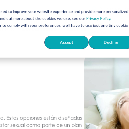
407-673-22
used to improve your website experience and provide more personalized
Dónde
find out more about the cookies we use, see our
Privacy Policy.
ón
Centro de
Sobre
Realizamos
r to comply with your preferences, we'll have to use just one tiny cookie
 TriMix
Conocimiento
Nosotros
Envíos
Accept
Decline
na. Estas opciones están diseñadas
estar sexual como parte de un plan