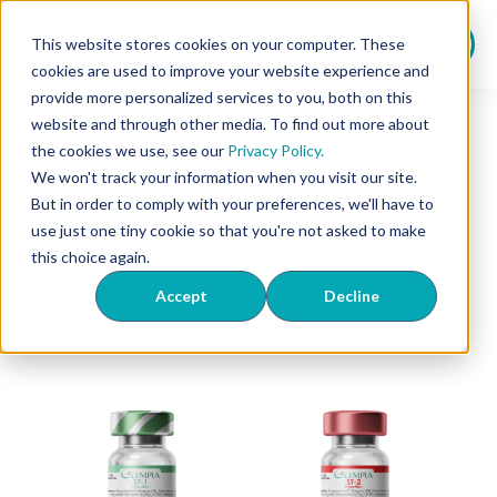
Saltar
al
This website stores cookies on your computer. These
contenido
cookies are used to improve your website experience and
provide more personalized services to you, both on this
Home
/
ED
/ Page 3
website and through other media. To find out more about
ED
the cookies we use, see our
Privacy Policy.
We won't track your information when you visit our site.
But in order to comply with your preferences, we'll have to
use just one tiny cookie so that you're not asked to make
this choice again.
Showing 25–36 of 41 results
Accept
Decline