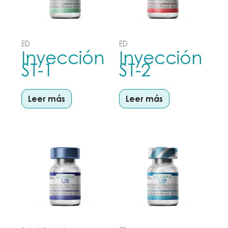
ED
ED
Inyección
Inyección
ST-1
ST-2
Leer más
Leer más