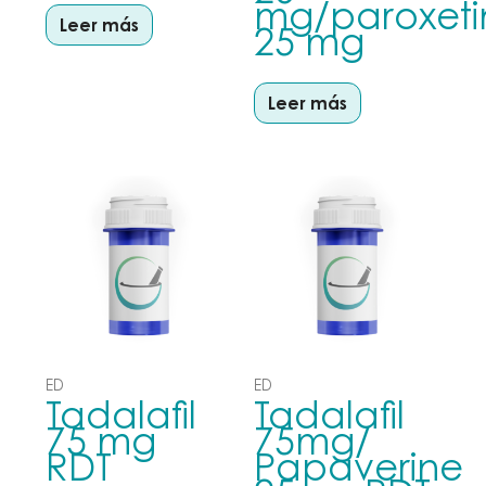
mg/paroxeti
Leer más
25 mg
Leer más
ED
ED
Tadalafil
Tadalafil
75 mg
75mg/
RDT
Papaverine