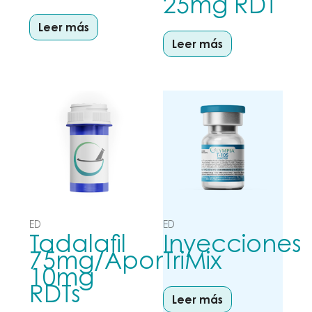
25mg RDT
Leer más
Leer más
ED
ED
Tadalafil
Inyecciones
75mg/Apomorphine
TriMix
10mg
RDTs
Leer más