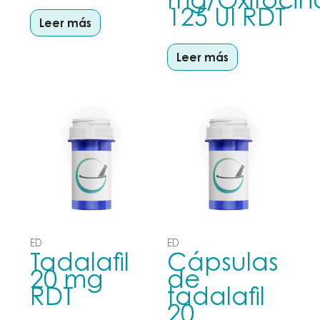
125 UI RDT
Leer más
Leer más
ED
ED
Tadalafil
Cápsulas
20 mg
de
RDT
tadalafil
20