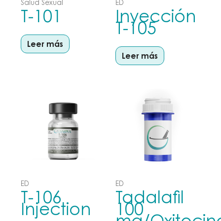
Salud Sexual
ED
T-101
Inyección
T-105
Leer más
Leer más
ED
ED
T-106
Tadalafil
Injection
100
mg/Oxitocin