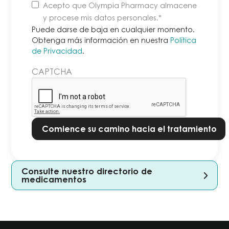
Puede
Acepto que Olympia Pharmacy almacene
darse
y procese mis datos personales
.*
de
Puede darse de baja en cualquier momento.
baja
Obtenga más información en nuestra
Política
de Privacidad
.
en
cualquier
CAPTCHA
momento.
Obtenga
más
información
en
nuestra
Política
de
Consulte nuestro directorio de
Privacidad.
*
medicamentos